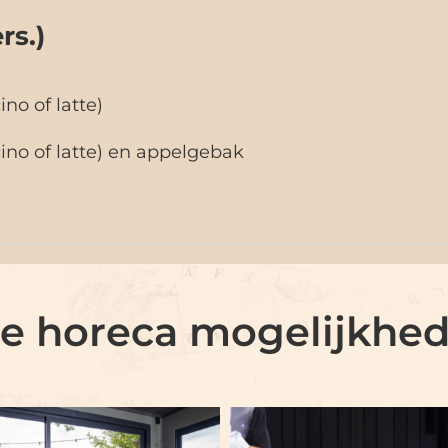
rs.)
no of latte)
ino of latte) en appelgebak
le horeca mogelijkhe