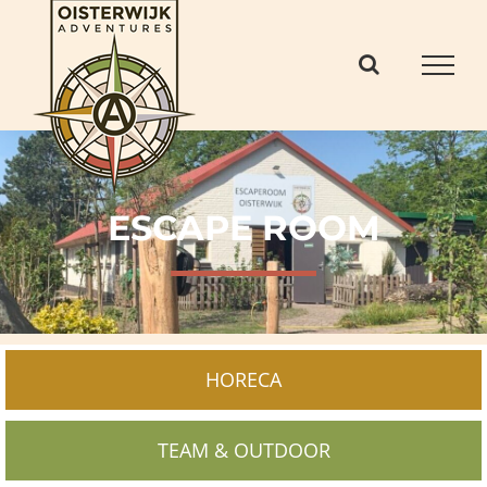
Ga
naar
inhoud
ESCAPE ROOM
HORECA
TEAM & OUTDOOR