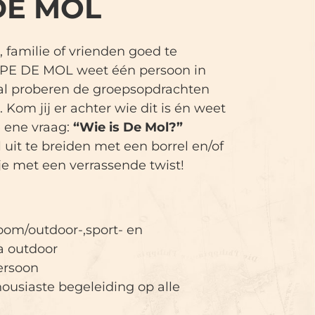
DE MOL
, familie of vrienden goed te
APE DE MOL weet één persoon in
al proberen de groepsopdrachten
 Kom jij er achter wie dit is én weet
e ene vraag:
“Wie is De Mol?”
uit te breiden met een borrel en/of
je met een verrassende twist!
oom/outdoor-,sport- en
a outdoor
ersoon
ousiaste begeleiding op alle