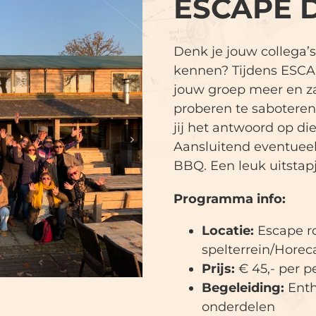
ESCAPE 
Denk je jouw collega’s
kennen? Tijdens ESC
jouw groep meer en z
proberen te saboteren.
jij het antwoord op di
Aansluitend eventueel 
BBQ. Een leuk uitstap
Programma info:
Locatie:
Escape r
spelterrein/Horec
Prijs:
€ 45,- per p
Begeleiding:
Enth
onderdelen