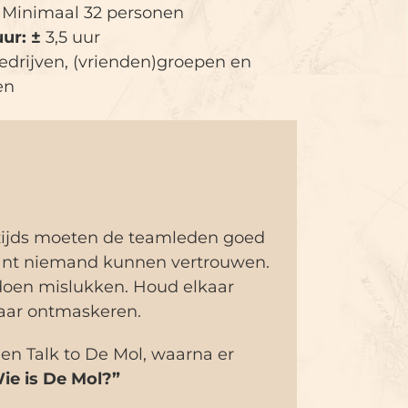
:
Minimaal 32 personen
uur: ±
3,5 uur
edrijven, (vrienden)groepen en
en
ijds moeten de teamleden goed
kant niemand kunnen vertrouwen.
e doen mislukken. Houd elkaar
maar ontmaskeren.
n Talk to De Mol, waarna er
ie is De Mol?”