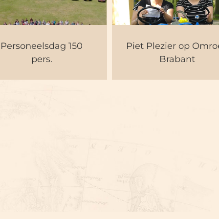
ersoneelsdag 150
Piet Plezier op
pers.
Omroep Braban
Personeelsdag 150
Piet Plezier op Omr
pers.
Brabant