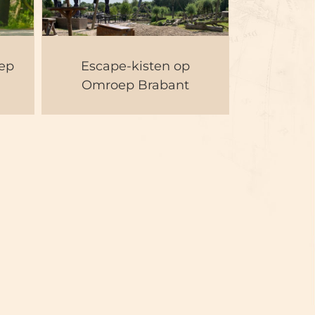
Escape-kisten op
t
Omroep Brabant
oep
Escape-kisten op
Omroep Brabant