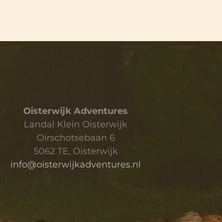
Oisterwijk Adventures
Landal Klein Oisterwijk
Oirschotsebaan 6
5062 TE, Oisterwijk
info@oisterwijkadventures.nl