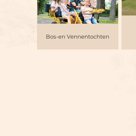
Bos-en
P
Vennentochten
Bos-en Vennentochten