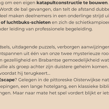
lag om een eigen
katapultconstructie te bouwen
 Wordt de bal gevangen, dan telt de afstand dubbe
eel maken deelnemers in een onderlinge strijd u
of luchtbuks-schieten
en zich de schietkampio
onder leiding van professionele begeleiding.
adsels, uitdagende puzzels, verborgen aanwijzing
ntspannen uit één van onze twee mysterieuze ro
om gezelligheid en Brabantse gemoedelijkheid wat 
ie als groep achter zijn duistere geheim komen. U
voordat hij terugkeert…
 Escape
? Gelegen in de pittoreske Oisterwijkse natu
diepingen, een lange hotelgang, een klassieke bib
ngen. Maar naar mate het spel vordert blijkt er 