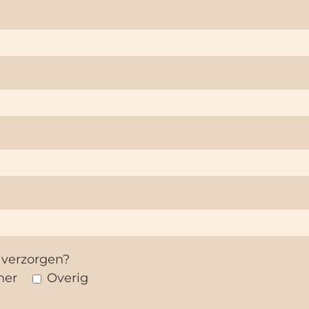
 verzorgen?
ner
Overig