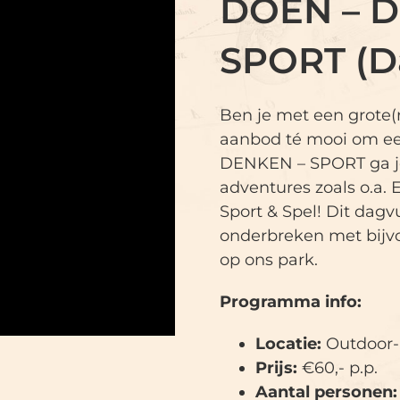
DOEN – 
SPORT (D
Ben je met een grote(r
aanbod té mooi om ee
DENKEN – SPORT ga je
adventures zoals o.a.
Sport & Spel! Dit dag
onderbreken met bijvo
op ons park.
Programma info:
Locatie:
Outdoor-,
Prijs:
€60,- p.p.
Aantal personen