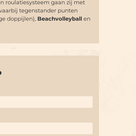
In roulatiesysteem gaan zij met
waarbij tegenstander punten
ge doppijlen),
Beachvolleyball
en
?