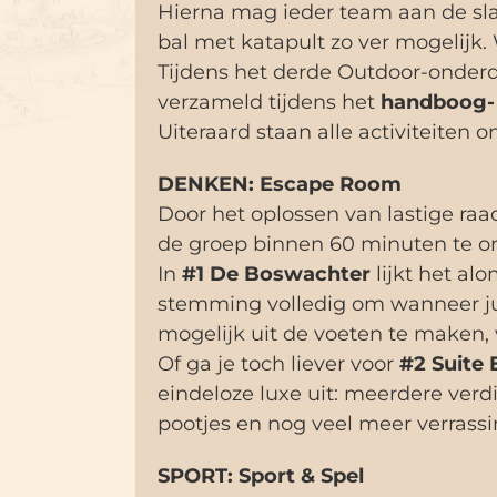
Hierna mag ieder team aan de s
bal met katapult zo ver mogelijk.
Tijdens het derde Outdoor-onderd
verzameld tijdens het
handboog- 
Uiteraard staan alle activiteiten 
DENKEN: Escape Room
Door het oplossen van lastige ra
de groep binnen 60 minuten te o
In
#1 De Boswachter
lijkt het al
stemming volledig om wanneer jull
mogelijk uit de voeten te maken, 
Of ga je toch liever voor
#2 Suite
eindeloze luxe uit: meerdere ver
pootjes en nog veel meer verrassi
SPORT: Sport & Spel