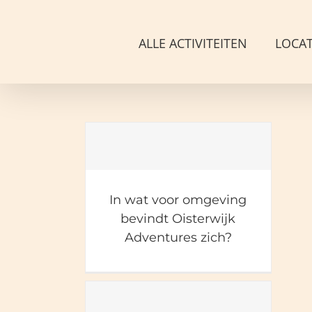
Ga
naar
ALLE ACTIVITEITEN
LOCAT
inhoud
In wat voor
omgeving bevindt
In wat voor omgeving
Oisterwijk
bevindt Oisterwijk
Adventures zich?
Adventures zich?