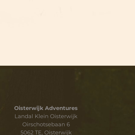
Oisterwijk Adventures
Landal Klein Oisterwijk
Oirschotsebaan 6
5062 TE, Oisterwijk