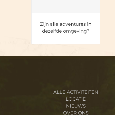
Zijn alle adventures
in dezelfde
Zijn alle adventures in
omgeving?
dezelfde omgeving?
ALLE ACTIVITEITEN
LOCATIE
NIEUWS
OVER ONS